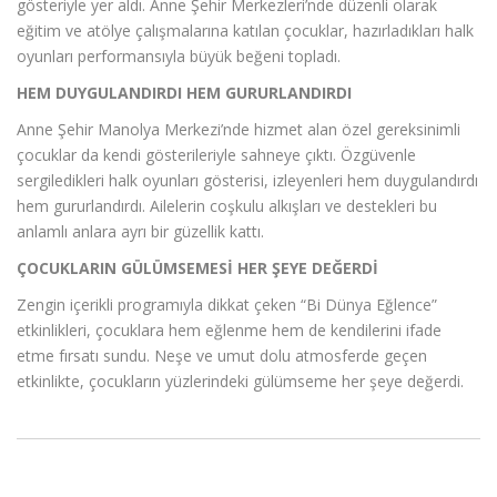
gösteriyle yer aldı. Anne Şehir Merkezleri’nde düzenli olarak
eğitim ve atölye çalışmalarına katılan çocuklar, hazırladıkları halk
oyunları performansıyla büyük beğeni topladı.
HEM DUYGULANDIRDI HEM GURURLANDIRDI
Anne Şehir Manolya Merkezi’nde hizmet alan özel gereksinimli
çocuklar da kendi gösterileriyle sahneye çıktı. Özgüvenle
sergiledikleri halk oyunları gösterisi, izleyenleri hem duygulandırdı
hem gururlandırdı. Ailelerin coşkulu alkışları ve destekleri bu
anlamlı anlara ayrı bir güzellik kattı.
ÇOCUKLARIN GÜLÜMSEMESİ HER ŞEYE DEĞERDİ
Zengin içerikli programıyla dikkat çeken “Bi Dünya Eğlence”
etkinlikleri, çocuklara hem eğlenme hem de kendilerini ifade
etme fırsatı sundu. Neşe ve umut dolu atmosferde geçen
etkinlikte, çocukların yüzlerindeki gülümseme her şeye değerdi.