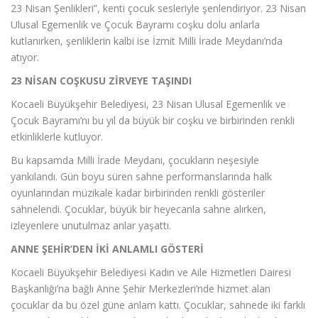
23 Nisan Şenlikleri”, kenti çocuk sesleriyle şenlendiriyor. 23 Nisan
Ulusal Egemenlik ve Çocuk Bayramı coşku dolu anlarla
kutlanırken, şenliklerin kalbi ise İzmit Milli İrade Meydanı’nda
atıyor.
23 NİSAN COŞKUSU ZİRVEYE TAŞINDI
Kocaeli Büyükşehir Belediyesi, 23 Nisan Ulusal Egemenlik ve
Çocuk Bayramı’nı bu yıl da büyük bir coşku ve birbirinden renkli
etkinliklerle kutluyor.
Bu kapsamda Milli İrade Meydanı, çocukların neşesiyle
yankılandı. Gün boyu süren sahne performanslarında halk
oyunlarından müzikale kadar birbirinden renkli gösteriler
sahnelendi. Çocuklar, büyük bir heyecanla sahne alırken,
izleyenlere unutulmaz anlar yaşattı.
ANNE ŞEHİR’DEN İKİ ANLAMLI GÖSTERİ
Kocaeli Büyükşehir Belediyesi Kadın ve Aile Hizmetleri Dairesi
Başkanlığı’na bağlı Anne Şehir Merkezleri’nde hizmet alan
çocuklar da bu özel güne anlam kattı. Çocuklar, sahnede iki farklı