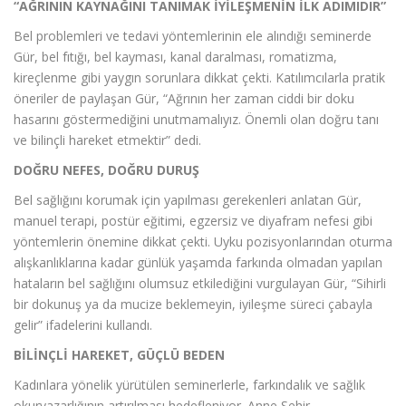
“AĞRININ KAYNAĞINI TANIMAK İYİLEŞMENİN İLK ADIMIDIR”
Bel problemleri ve tedavi yöntemlerinin ele alındığı seminerde
Gür, bel fıtığı, bel kayması, kanal daralması, romatizma,
kireçlenme gibi yaygın sorunlara dikkat çekti. Katılımcılarla pratik
öneriler de paylaşan Gür, “Ağrının her zaman ciddi bir doku
hasarını göstermediğini unutmamalıyız. Önemli olan doğru tanı
ve bilinçli hareket etmektir” dedi.
DOĞRU NEFES, DOĞRU DURUŞ
Bel sağlığını korumak için yapılması gerekenleri anlatan Gür,
manuel terapi, postür eğitimi, egzersiz ve diyafram nefesi gibi
yöntemlerin önemine dikkat çekti. Uyku pozisyonlarından oturma
alışkanlıklarına kadar günlük yaşamda farkında olmadan yapılan
hataların bel sağlığını olumsuz etkilediğini vurgulayan Gür, “Sihirli
bir dokunuş ya da mucize beklemeyin, iyileşme süreci çabayla
gelir” ifadelerini kullandı.
BİLİNÇLİ HAREKET, GÜÇLÜ BEDEN
Kadınlara yönelik yürütülen seminerlerle, farkındalık ve sağlık
okuryazarlığının artırılması hedefleniyor. Anne Şehir