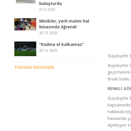
buluşturdu
9 12 2025
Minikler, yerli malını hal
binasında öğrendi
25 12 2025
“Kadına el kalkamaz”
20 12 2025
Büyükşehir B
Büyükşehir B
Tümünü Görüntüle
geçirmelerin
fırsatı buldu.
RENKLİ GÖ
Büyükşehir B
kapsamında “
hakkında bilg
havasında ya
diyetisyen s