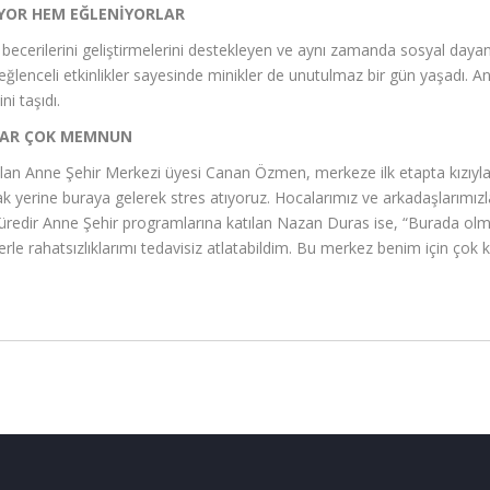
YOR HEM EĞLENİYORLAR
l becerilerini geliştirmelerini destekleyen ve aynı zamanda sosyal dayanı
lenceli etkinlikler sayesinde minikler de unutulmaz bir gün yaşadı. Anne
ni taşıdı.
LAR ÇOK MEMNUN
ılan Anne Şehir Merkezi üyesi Canan Özmen, merkeze ilk etapta kızıyla bir
k yerine buraya gelerek stres atıyoruz. Hocalarımız ve arkadaşlarımı
üredir Anne Şehir programlarına katılan Nazan Duras ise, “Burada olma
lerle rahatsızlıklarımı tedavisiz atlatabildim. Bu merkez benim için çok kı