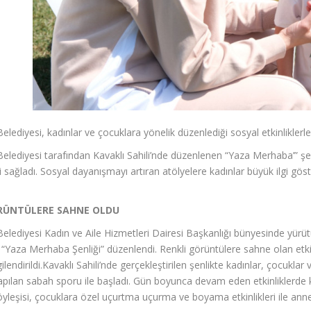
elediyesi, kadınlar ve çocuklara yönelik düzenlediği sosyal etkinliklerl
elediyesi tarafından Kavaklı Sahili’nde düzenlenen “Yaza Merhaba’” şen
i sağladı. Sosyal dayanışmayı artıran atölyelere kadınlar büyük ilgi gös
RÜNTÜLERE SAHNE OLDU
elediyesi Kadın ve Aile Hizmetleri Dairesi Başkanlığı bünyesinde yürü
Yaza Merhaba Şenliği” düzenlendi. Renkli görüntülere sahne olan etki
ilendirildi.Kavaklı Sahili’nde gerçekleştirilen şenlikte kadınlar, çocuklar ve
pılan sabah sporu ile başladı. Gün boyunca devam eden etkinliklerde
öyleşisi, çocuklara özel uçurtma uçurma ve boyama etkinlikleri ile ann