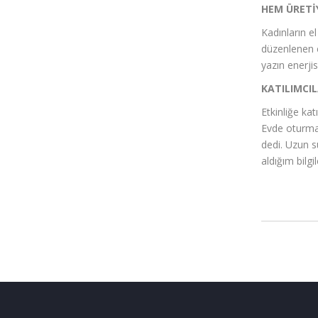
HEM ÜRETİ
Kadınların e
düzenlenen eğ
yazın enerjisi
KATILIMCI
Etkinliğe kat
Evde oturma
dedi. Uzun s
aldığım bilgi