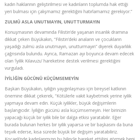
kadın haklarının geliştirilmesi ve kadınların toplumda hak ettiği
yeri bulması için çalışmamız gerektiğini hatırlamamız gerekiyor.”
ZULMÜ ASLA UNUTMAYIN, UNUTTURMAYIN
Konuşmasının devamında Filistin’de yaşanan insanlık dramına
dikkat çeken Büyükakın, “Filistin’deki anaların ve çocukların
yaşadığı zulmü asla unutmayın, unutturmayın” diyerek duyarlılık
çağrısında bulundu. Ayrıca, Ramazan ayı boyunca devam edecek
olan ‘İyilik Kılavuzu’ hareketine destek verilmesi gerektiğini
vurguladı.
İYİLİĞİN GÜCÜNÜ KÜÇÜMSEMEYİN
Başkan Büyükakın, iyiliğin yaygınlaşması için bireysel katkının
önemine dikkat çekerek, “Kötülerle vakit kaybetmek yerine iyilik
yapmaya devam edin. Küçük iyilikler, büyük değişimlerin
başlangıcıdır. İyiliğin gücünü asla küçümsemeyin. Her birinizin
yapacağı küçük bir iyilik bile bir dalga etkisi yaratabilir. Eğer
burada bulunan herkes bir iyilik yaparsa ve bir başkasını da buna
teşvik ederse, kısa sürede büyük bir değişim yaratabiliriz.
Kocaeli’nde kadınlarımızın bu bilinçle hareket ettiğini görmek beni