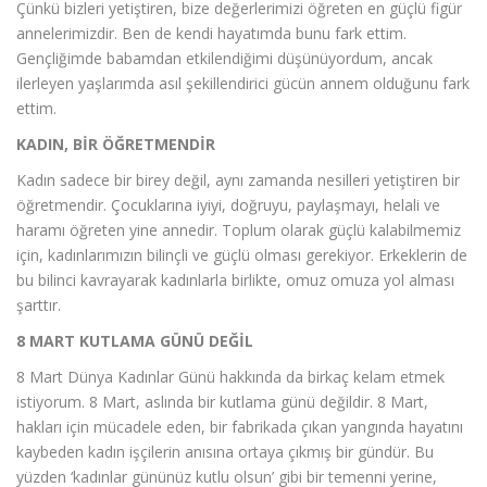
Çünkü bizleri yetiştiren, bize değerlerimizi öğreten en güçlü figür
annelerimizdir. Ben de kendi hayatımda bunu fark ettim.
Gençliğimde babamdan etkilendiğimi düşünüyordum, ancak
ilerleyen yaşlarımda asıl şekillendirici gücün annem olduğunu fark
ettim.
KADIN, BİR ÖĞRETMENDİR
Kadın sadece bir birey değil, aynı zamanda nesilleri yetiştiren bir
öğretmendir. Çocuklarına iyiyi, doğruyu, paylaşmayı, helali ve
haramı öğreten yine annedir. Toplum olarak güçlü kalabilmemiz
için, kadınlarımızın bilinçli ve güçlü olması gerekiyor. Erkeklerin de
bu bilinci kavrayarak kadınlarla birlikte, omuz omuza yol alması
şarttır.
8 MART KUTLAMA GÜNÜ DEĞİL
8 Mart Dünya Kadınlar Günü hakkında da birkaç kelam etmek
istiyorum. 8 Mart, aslında bir kutlama günü değildir. 8 Mart,
hakları için mücadele eden, bir fabrikada çıkan yangında hayatını
kaybeden kadın işçilerin anısına ortaya çıkmış bir gündür. Bu
yüzden ‘kadınlar gününüz kutlu olsun’ gibi bir temenni yerine,