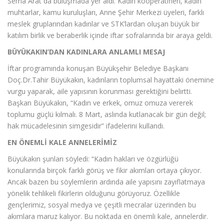
Sema Arat da buluşmada yer aldı. Kadın kooperatifleri, kadın
muhtarlar, kamu kuruluşları, Anne Şehir Merkezi üyeleri, farklı
meslek gruplarından kadınlar ve STK’lardan oluşan büyük bir
katılım birlik ve beraberlik içinde iftar sofralarında bir araya geldi.
BÜYÜKAKIN’DAN KADINLARA ANLAMLI MESAJ
İftar programında konuşan Büyükşehir Belediye Başkanı
Doç.Dr.Tahir Büyükakın, kadınların toplumsal hayattaki önemine
vurgu yaparak, aile yapısının korunması gerektiğini belirtti.
Başkan Büyükakın, “Kadın ve erkek, omuz omuza vererek
toplumu güçlü kılmalı. 8 Mart, aslında kutlanacak bir gün değil;
hak mücadelesinin simgesidir” ifadelerini kullandı.
EN ÖNEMLİ KALE ANNELERİMİZ
Büyükakın şunları söyledi: “Kadın hakları ve özgürlüğü
konularında birçok farklı görüş ve fikir akımları ortaya çıkıyor.
Ancak bazen bu söylemlerin ardında aile yapısını zayıflatmaya
yönelik tehlikeli fikirlerin olduğunu görüyoruz. Özellikle
gençlerimiz, sosyal medya ve çeşitli mecralar üzerinden bu
akımlara maruz kalıyor. Bu noktada en önemli kale, annelerdir.