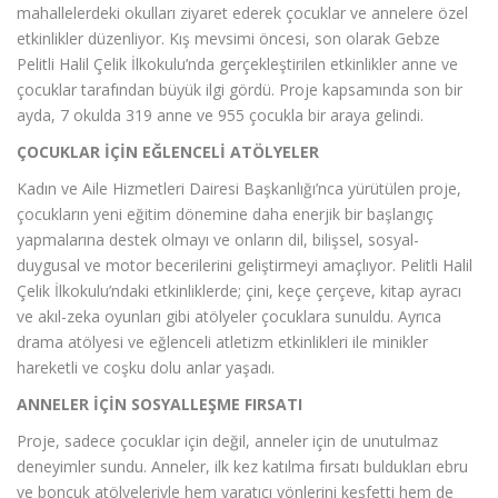
mahallelerdeki okulları ziyaret ederek çocuklar ve annelere özel
etkinlikler düzenliyor. Kış mevsimi öncesi, son olarak Gebze
Pelitli Halil Çelik İlkokulu’nda gerçekleştirilen etkinlikler anne ve
çocuklar tarafından büyük ilgi gördü. Proje kapsamında son bir
ayda, 7 okulda 319 anne ve 955 çocukla bir araya gelindi.
ÇOCUKLAR İÇİN EĞLENCELİ ATÖLYELER
Kadın ve Aile Hizmetleri Dairesi Başkanlığı’nca yürütülen proje,
çocukların yeni eğitim dönemine daha enerjik bir başlangıç
yapmalarına destek olmayı ve onların dil, bilişsel, sosyal-
duygusal ve motor becerilerini geliştirmeyi amaçlıyor. Pelitli Halil
Çelik İlkokulu’ndaki etkinliklerde; çini, keçe çerçeve, kitap ayracı
ve akıl-zeka oyunları gibi atölyeler çocuklara sunuldu. Ayrıca
drama atölyesi ve eğlenceli atletizm etkinlikleri ile minikler
hareketli ve coşku dolu anlar yaşadı.
ANNELER İÇİN SOSYALLEŞME FIRSATI
Proje, sadece çocuklar için değil, anneler için de unutulmaz
deneyimler sundu. Anneler, ilk kez katılma fırsatı buldukları ebru
ve boncuk atölyeleriyle hem yaratıcı yönlerini keşfetti hem de