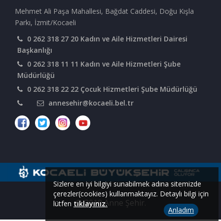
Mehmet Ali Paşa Mahallesi, Bağdat Caddesi, Doğu Kışla
Parkı, İzmit/Kocaeli
0 262 318 27 20 Kadın ve Aile Hizmetleri Dairesi
Başkanlığı
0 262 318 11 11 Kadın ve Aile Hizmetleri Şube
Müdürlüğü
0 262 318 22 22 Çocuk Hizmetleri Şube Müdürlüğü
annesehir@kocaeli.bel.tr
Sizlere en iyi bilgiyi sunabilmek adına sitemizde
çerezler(cookies) kullanmaktayız. Detaylı bilgi için
© 2018 Anne Şehir.
lütfen
tıklayınız.
Anladım