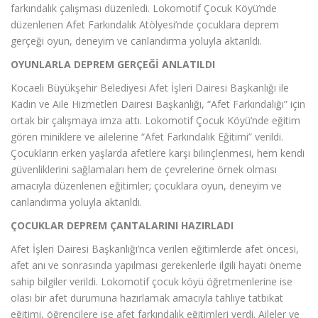
farkındalık çalışması düzenledi. Lokomotif Çocuk Köyü’nde
düzenlenen Afet Farkındalık Atölyesi’nde çocuklara deprem
gerçeği oyun, deneyim ve canlandırma yoluyla aktarıldı.
OYUNLARLA DEPREM GERÇEĞİ ANLATILDI
Kocaeli Büyükşehir Belediyesi Afet İşleri Dairesi Başkanlığı ile
Kadın ve Aile Hizmetleri Dairesi Başkanlığı, “Afet Farkındalığı” için
ortak bir çalışmaya imza attı. Lokomotif Çocuk Köyü’nde eğitim
gören miniklere ve ailelerine “Afet Farkındalık Eğitimi” verildi.
Çocukların erken yaşlarda afetlere karşı bilinçlenmesi, hem kendi
güvenliklerini sağlamaları hem de çevrelerine örnek olması
amacıyla düzenlenen eğitimler; çocuklara oyun, deneyim ve
canlandırma yoluyla aktarıldı.
ÇOCUKLAR DEPREM ÇANTALARINI HAZIRLADI
Afet İşleri Dairesi Başkanlığı’nca verilen eğitimlerde afet öncesi,
afet anı ve sonrasında yapılması gerekenlerle ilgili hayati öneme
sahip bilgiler verildi. Lokomotif çocuk köyü öğretmenlerine ise
olası bir afet durumuna hazırlamak amacıyla tahliye tatbikat
eğitimi, öğrencilere ise afet farkındalık eğitimleri verdi. Aileler ve