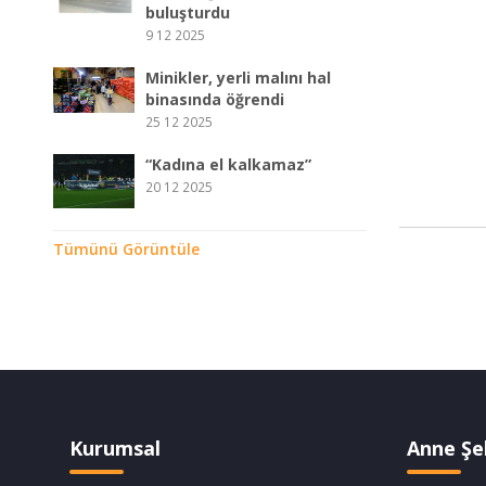
buluşturdu
9 12 2025
Minikler, yerli malını hal
binasında öğrendi
25 12 2025
“Kadına el kalkamaz”
20 12 2025
Tümünü Görüntüle
Kurumsal
Anne Şe