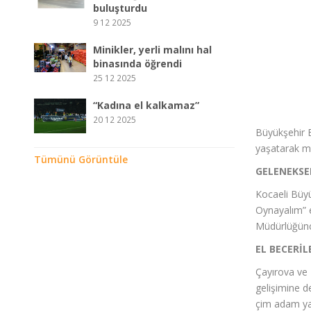
buluşturdu
9 12 2025
Minikler, yerli malını hal
binasında öğrendi
25 12 2025
“Kadına el kalkamaz”
20 12 2025
Büyükşehir B
yaşatarak ma
Tümünü Görüntüle
GELENEKSE
Kocaeli Büyü
Oynayalım” e
Müdürlüğünce
EL BECERİL
Çayırova ve 
gelişimine d
çim adam yapı