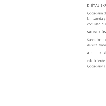
DİJİTAL E
Çocukların d
kapsamda çoc
çocuklar, dij
SAHNE GÖST
Sahne kısmın
derece almak
AİLECE KEY
Etkinliklerde
Çocuklarıyla 