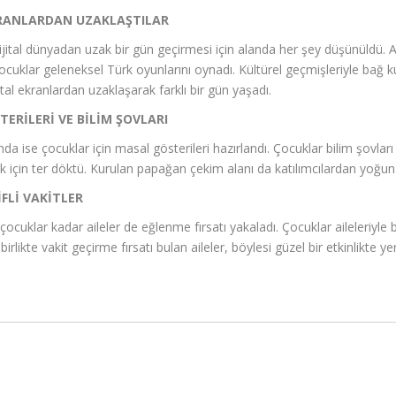
KRANLARDAN UZAKLAŞTILAR
ijital dünyadan uzak bir gün geçirmesi için alanda her şey düşünüldü. A
uklar geleneksel Türk oyunlarını oynadı. Kültürel geçmişleriyle bağ kur
ital ekranlardan uzaklaşarak farklı bir gün yaşadı.
ERİLERİ VE BİLİM ŞOVLARI
da ise çocuklar için masal gösterileri hazırlandı. Çocuklar bilim şovları
 için ter döktü. Kurulan papağan çekim alanı da katılımcılardan yoğun 
İFLİ VAKİTLER
 çocuklar kadar aileler de eğlenme fırsatı yakaladı. Çocuklar aileleriyle
birlikte vakit geçirme fırsatı bulan aileler, böylesi güzel bir etkinlikte