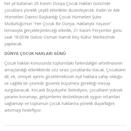
her yıl kutlanan 20 Kasım Dünya Çocuk Hakları Günü’nde
çocuklara yönelik çeşitli etkinlikler düzenleyecek. Kadın ve Aile
Hizmetleri Dairesi Başkanlığı Çocuk Hizmetleri Şube
Müdürlüğü’nün “Her Çocuk Bir Dünya; Haklarıyla Yaşasın”
temasıyla gerçekleştirileceği etkinlik, 21 Kasım Perşembe günü
saat 18.00’de Gebze Osman Hamdi Bey Kültür Merkezi’nde
yapılacak.
DÜNYA ÇOCUK HAKLARI GÜNÜ
Çocuk hakları konusunda toplumdaki farkındalığın artırılmasının
amaçlandığı etkinliklerde söz sırası çocuklarda olacak. Çocukların
dil, ırk, cinsiyet ayrımı gözetilmeksizin eşit haklara sahip olduğu
ve sağlıklı bir çevrede güvenle büyümesi gerektiği mesajı
vurgulanacak. Kocaeli Büyükşehir Belediyesi, çocukların yüksek
yararını korumayı, gelişimlerini destekleyecek uygun ortamları
sağlamayı ve toplumun çocuk haklarına yönelik duyarlılığını
artırmayı hedefliyor.