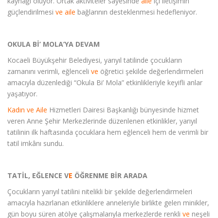
kaynağı oluyor. Ortak aktiviteler sayesinde
aile
içi iletişimin
güçlendirilmesi
ve
aile
bağlarının desteklenmesi hedefleniyor.
OKULA Bİ’ MOLA’YA DEVAM
Kocaeli Büyükşehir Belediyesi, yarıyıl tatilinde çocukların
zamanını verimli, eğlenceli
ve
öğretici şekilde değerlendirmeleri
amacıyla düzenlediği “Okula Bi’ Mola” etkinlikleriyle keyifli anlar
yaşatıyor.
Kadın
ve
Aile
Hizmetleri Dairesi Başkanlığı bünyesinde hizmet
veren Anne Şehir Merkezlerinde düzenlenen etkinlikler, yarıyıl
tatilinin ilk haftasında çocuklara hem eğlenceli hem de verimli bir
tatil imkânı sundu.
TATİL, EĞLENCE V
E
ÖĞRENME BİR ARADA
Çocukların yarıyıl tatilini nitelikli bir şekilde değerlendirmeleri
amacıyla hazırlanan etkinliklere anneleriyle birlikte gelen minikler,
gün boyu süren atölye çalışmalarıyla merkezlerde renkli
ve
neşeli