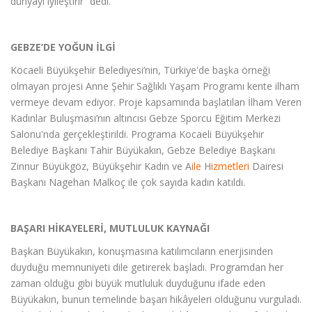
dünyayı iyileştirir” dedi.
GEBZE’DE YOĞUN İLGİ
Kocaeli Büyükşehir Belediyesi’nin, Türkiye'de başka örneği
olmayan projesi Anne Şehir Sağlıklı Yaşam Programı kente ilham
vermeye devam ediyor. Proje kapsamında başlatılan İlham Veren
Kadınlar Buluşması’nın altıncısı Gebze Sporcu Eğitim Merkezi
Salonu'nda gerçekleştirildi. Programa Kocaeli Büyükşehir
Belediye Başkanı Tahir Büyükakın, Gebze Belediye Başkanı
Zinnur Büyükgöz, Büyükşehir Kadın ve A
ile
H
izmetleri
Dairesi
Başkanı Nagehan Malkoç ile çok sayıda kadın katıldı.
BAŞARI HİKAYELERİ, MUTLULUK KAYNAĞI
Başkan Büyükakın, konuşmasına katılımcıların enerjisinden
duyduğu memnuniyeti dile getirerek başladı. Programdan her
zaman olduğu gibi büyük mutluluk duyduğunu ifade eden
Büyükakın, bunun temelinde başarı hikâyeleri olduğunu vurguladı.