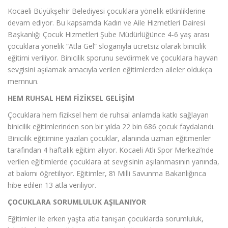
Kocaeli Büyükşehir Belediyesi çocuklara yönelik etkinliklerine
devam ediyor. Bu kapsamda Kadın ve Aile Hizmetleri Dairesi
Başkanlığı Çocuk Hizmetleri Şube Müdürlüğünce 4-6 yaş arası
çocuklara yönelik “Atla Gel” sloganıyla ücretsiz olarak binicilik
eğitimi veriliyor. Binicilik sporunu sevdirmek ve çocuklara hayvan
sevgisini aşılamak amacıyla verilen eğitimlerden aileler oldukça
memnun.
HEM RUHSAL HEM FİZİKSEL GELİŞİM
Çocuklara hem fiziksel hem de ruhsal anlamda katkı sağlayan
binicilik eğitimlerinden son bir yılda 22 bin 686 çocuk faydalandı.
Binicilik eğitimine yazılan çocuklar, alanında uzman eğitmenler
tarafından 4 haftalık eğitim alıyor. Kocaeli Atlı Spor Merkezi’nde
verilen eğitimlerde çocuklara at sevgisinin aşılanmasının yanında,
at bakımı öğretiliyor. Eğitimler, 8’i Milli Savunma Bakanlığınca
hibe edilen 13 atla veriliyor.
ÇOCUKLARA SORUMLULUK AŞILANIYOR
Eğitimler ile erken yaşta atla tanışan çocuklarda sorumluluk,